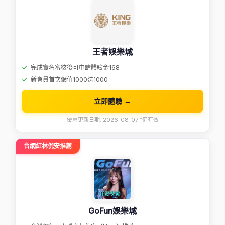
王者娛樂城
完成實名審核後可申請體驗金168
新會員首次儲值1000送1000
立即體驗 →
優惠更新日期: 2026-08-07 *仍有效
台網紅林倪安推薦
GoFun娛樂城