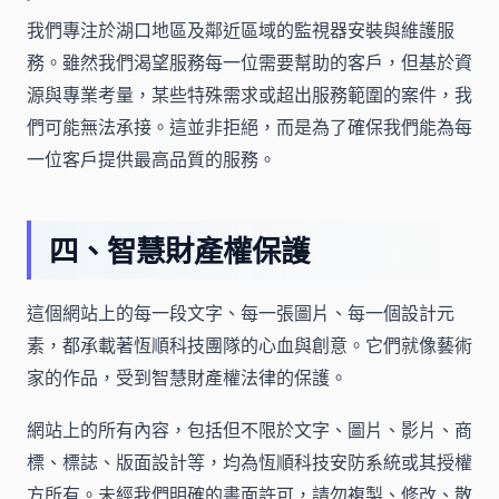
我們專注於湖口地區及鄰近區域的監視器安裝與維護服
務。雖然我們渴望服務每一位需要幫助的客戶，但基於資
源與專業考量，某些特殊需求或超出服務範圍的案件，我
們可能無法承接。這並非拒絕，而是為了確保我們能為每
一位客戶提供最高品質的服務。
四、智慧財產權保護
這個網站上的每一段文字、每一張圖片、每一個設計元
素，都承載著恆順科技團隊的心血與創意。它們就像藝術
家的作品，受到智慧財產權法律的保護。
網站上的所有內容，包括但不限於文字、圖片、影片、商
標、標誌、版面設計等，均為恆順科技安防系統或其授權
方所有。未經我們明確的書面許可，請勿複製、修改、散