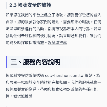
2.3 帳號安全的維護
如果您在我們的平台上建立了帳號，請妥善保管您的登入
資訊。您的帳號就像家門的鑰匙，需要您細心呵護。任何
透過您帳號進行的活動，都將被視為您本人的行為。若您
發現任何未經授權的使用情況，請立即通知我們，讓我們
能夠及時採取保護措施。
娛樂城推薦
三、服務內容說明
恆順科技安防系統透過 cctv-hershun.com.tw 網站，為
您展開一幅關於安全防護的完整藍圖。我們的服務就像一
位經驗豐富的嚮導，帶領您探索監視器系統的各種可能
性。
娛樂城推薦