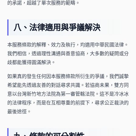
的承諾，超越了單次服務的範疇。
八、法律適用與爭議解決
本服務條款的解釋、效力及執行，均適用中華民國法律。
我們相信，透過理性溝通與善意協商，大多數的疑問或分
歧都能獲得圓滿解決。
如果真的發生任何因本服務條款所衍生的爭議，我們誠摯
希望能先透過友善的對話尋求共識。若協商未果，雙方同
意以台灣新竹地方法院為第一審管轄法院。這不是冷冰冰
的法律程序，而是在互相尊重的前提下，尋求公正裁決的
最後途徑。