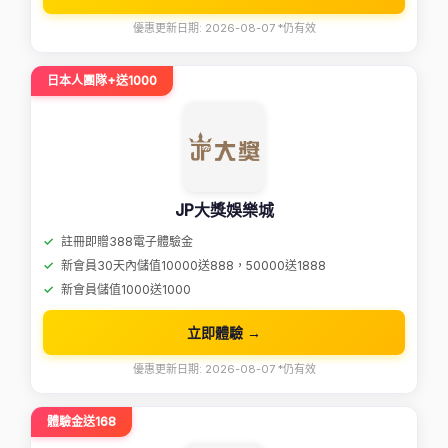
優惠更新日期: 2026-08-07 *仍有效
日本人團隊+送1000
JP大獎娛樂城
註冊即贈388電子體驗金
新會員30天內儲值10000送888，50000送1888
新會員儲值1000送1000
立即體驗 →
優惠更新日期: 2026-08-07 *仍有效
體驗金送168