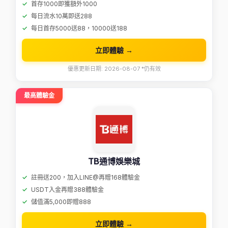
首存1000即獲額外1000
每日流水10萬即送288
每日首存5000送88，10000送188
立即體驗 →
優惠更新日期: 2026-08-07 *仍有效
最高體驗金
TB通博娛樂城
註冊送200，加入LINE@再贈168體驗金
USDT入金再贈388體驗金
儲值滿5,000即贈888
立即體驗 →