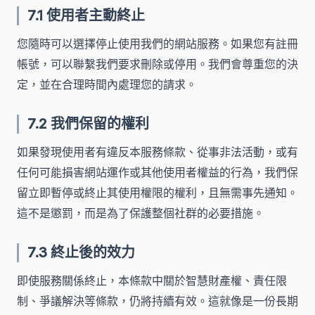
7.1 使用者主動終止
您隨時可以選擇停止使用我們的網站服務。如果您有註冊
帳號，可以聯繫我們要求刪除或停用。我們會尊重您的決
定，並在合理時間內處理您的請求。
7.2 我們保留的權利
如果發現使用者有違反本服務條款、從事非法活動，或有
任何可能損害網站運作或其他使用者權益的行為，我們保
留立即暫停或終止其使用權限的權利，且無需事先通知。
這不是懲罰，而是為了保護整個社群的必要措施。
7.3 終止後的效力
即使服務關係終止，本條款中關於智慧財產權、責任限
制、爭議解決等條款，仍將持續有效。這就像是一份長期