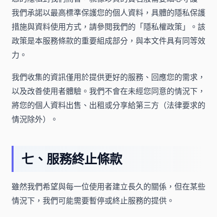
我們承諾以最高標準保護您的個人資料，具體的隱私保護
措施與資料使用方式，請參閱我們的「隱私權政策」。該
政策是本服務條款的重要組成部分，與本文件具有同等效
力。
我們收集的資訊僅用於提供更好的服務、回應您的需求，
以及改善使用者體驗。我們不會在未經您同意的情況下，
將您的個人資料出售、出租或分享給第三方（法律要求的
情況除外）。
七、服務終止條款
雖然我們希望與每一位使用者建立長久的關係，但在某些
情況下，我們可能需要暫停或終止服務的提供。