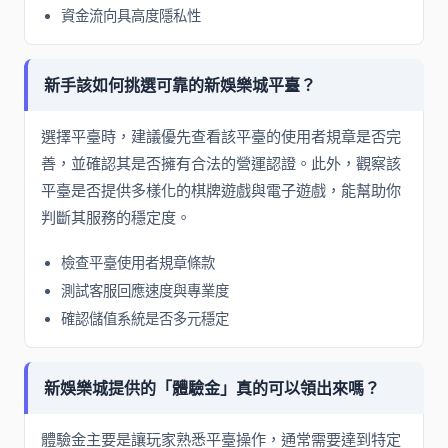
資金流向具高度隱私性
新手該如何挑選可靠的新娛樂城平臺？
選擇平臺時，建議優先查看該平臺的使用者規章是否完
善，並確認其是否擁有合法的營運認證。此外，觀察該
平臺是否提供多樣化的棋牌遊戲與電子遊戲，能幫助你
判斷其服務的穩定度。
檢查平臺使用者規章條款
測試客服回應速度與專業度
確認儲值系統是否多元穩定
新娛樂城提供的「體驗金」真的可以領出來嗎？
體驗金主要是讓玩家熟悉平臺操作，通常需要達到特定