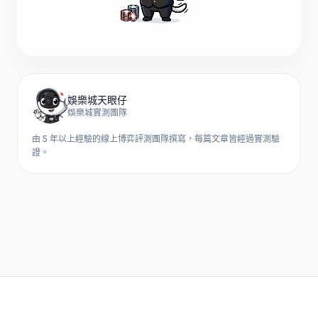
娛樂城天眼仔
娛樂城實測團隊
由 5 年以上經驗的線上博弈評測團隊撰寫，每篇文章皆經過實測驗
證。