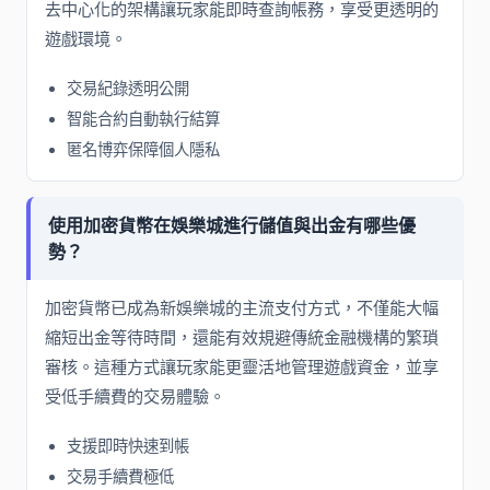
去中心化的架構讓玩家能即時查詢帳務，享受更透明的
遊戲環境。
交易紀錄透明公開
智能合約自動執行結算
匿名博弈保障個人隱私
使用加密貨幣在娛樂城進行儲值與出金有哪些優
勢？
加密貨幣已成為新娛樂城的主流支付方式，不僅能大幅
縮短出金等待時間，還能有效規避傳統金融機構的繁瑣
審核。這種方式讓玩家能更靈活地管理遊戲資金，並享
受低手續費的交易體驗。
支援即時快速到帳
交易手續費極低