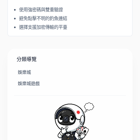
使用強密碼與雙重驗證
避免點擊不明的釣魚連結
選擇支援加密傳輸的平臺
分類導覽
娛樂城
娛樂城遊戲