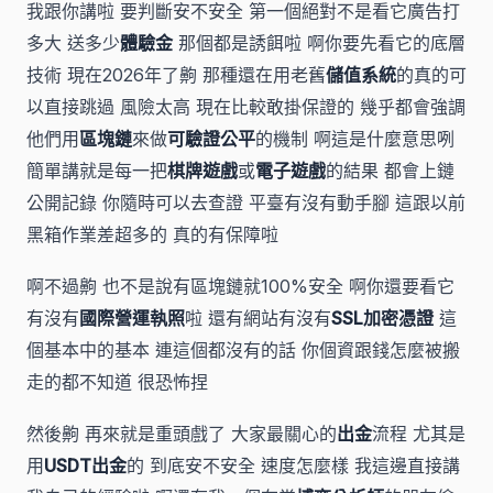
我跟你講啦 要判斷安不安全 第一個絕對不是看它廣告打
多大 送多少
體驗金
那個都是誘餌啦 啊你要先看它的底層
技術 現在2026年了齁 那種還在用老舊
儲值系統
的真的可
以直接跳過 風險太高 現在比較敢掛保證的 幾乎都會強調
他們用
區塊鏈
來做
可驗證公平
的機制 啊這是什麼意思咧
簡單講就是每一把
棋牌遊戲
或
電子遊戲
的結果 都會上鏈
公開記錄 你隨時可以去查證 平臺有沒有動手腳 這跟以前
黑箱作業差超多的 真的有保障啦
啊不過齁 也不是說有區塊鏈就100%安全 啊你還要看它
有沒有
國際營運執照
啦 還有網站有沒有
SSL加密憑證
這
個基本中的基本 連這個都沒有的話 你個資跟錢怎麼被搬
走的都不知道 很恐怖捏
然後齁 再來就是重頭戲了 大家最關心的
出金
流程 尤其是
用
USDT出金
的 到底安不安全 速度怎麼樣 我這邊直接講