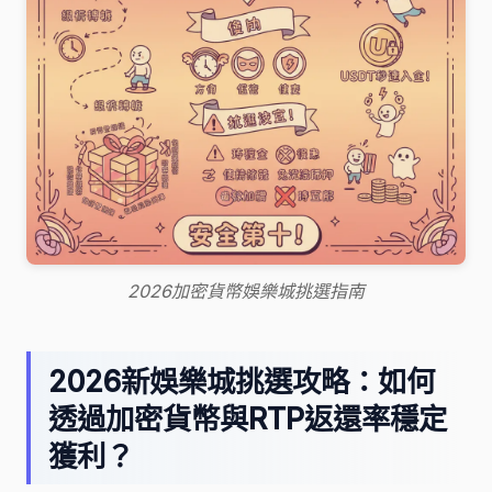
2026加密貨幣娛樂城挑選指南
2026新娛樂城挑選攻略：如何
透過加密貨幣與RTP返還率穩定
獲利？