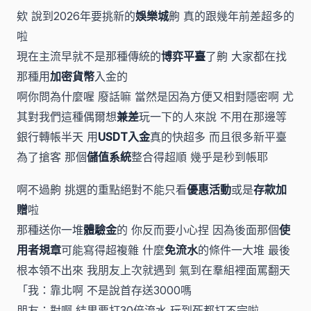
欸 說到2026年要挑新的
娛樂城
齁 真的跟幾年前差超多的
啦
現在主流早就不是那種傳統的
博弈平臺
了齁 大家都在找
那種用
加密貨幣
入金的
啊你問為什麼喔 廢話嘛 當然是因為方便又相對隱密啊 尤
其對我們這種偶爾想
兼差
玩一下的人來說 不用在那邊等
銀行轉帳半天 用
USDT入金
真的快超多 而且很多新平臺
為了搶客 那個
儲值系統
整合得超順 幾乎是秒到帳耶
啊不過齁 挑選的重點絕對不能只看
優惠活動
或是
存款加
贈
啦
那種送你一堆
體驗金
的 你反而要小心捏 因為後面那個
使
用者規章
可能寫得超複雜 什麼
免流水
的條件一大堆 最後
根本領不出來 我朋友上次就遇到 氣到在羣組裡面罵翻天
「我：靠北啊 不是說首存送3000嗎
朋友：對啊 結果要打30倍流水 玩到死都打不完啦...