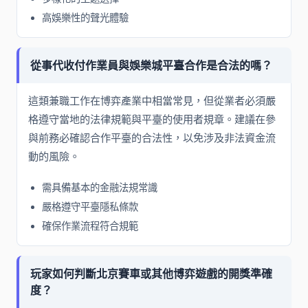
高娛樂性的聲光體驗
從事代收付作業員與娛樂城平臺合作是合法的嗎？
這類兼職工作在博弈產業中相當常見，但從業者必須嚴
格遵守當地的法律規範與平臺的使用者規章。建議在參
與前務必確認合作平臺的合法性，以免涉及非法資金流
動的風險。
需具備基本的金融法規常識
嚴格遵守平臺隱私條款
確保作業流程符合規範
玩家如何判斷北京賽車或其他博弈遊戲的開獎準確
度？