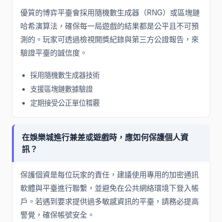
優質的博弈平臺會採用隨機數生成器（RNG）或區塊鏈
哈希演算法，確保每一局遊戲的結果都是公平且不可預
測的。玩家可透過檢視開獎紀錄與第三方公證報告，來
驗證平臺的誠信度。
採用隨機數生成器技術
支援區塊鏈數據驗證
定期接受公正單位稽覈
在娛樂城進行兼差或遊戲時，應如何保護個人資
訊？
保護個資是每位玩家的責任，建議使用專用的加密通訊
軟體與平臺進行聯繫，並避免在公共網絡環境下登入帳
戶。若遇到要求提供過多敏感資訊的平臺，請務必提高
警覺，確保帳號安全。