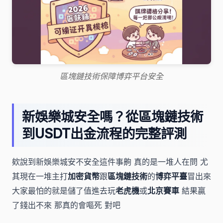
區塊鏈技術保障博弈平台安全
新娛樂城安全嗎？從區塊鏈技術
到USDT出金流程的完整評測
欸說到新娛樂城安不安全這件事齁 真的是一堆人在問 尤
其現在一堆主打
加密貨幣
跟
區塊鏈技術
的
博弈平臺
冒出來
大家最怕的就是儲了值進去玩
老虎機
或
北京賽車
結果贏
了錢出不來 那真的會嘔死 對吧