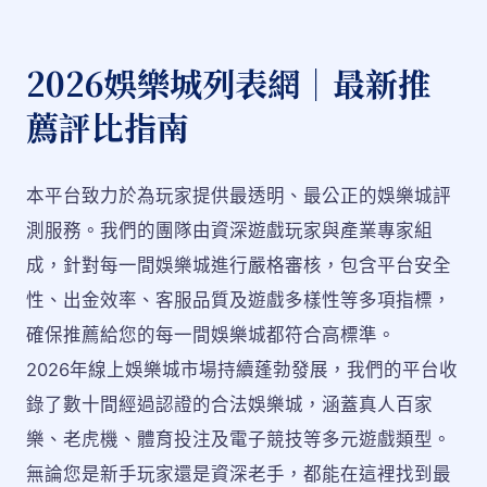
2026娛樂城列表網｜最新推
薦評比指南
本平台致力於為玩家提供最透明、最公正的娛樂城評
測服務。我們的團隊由資深遊戲玩家與產業專家組
成，針對每一間娛樂城進行嚴格審核，包含平台安全
性、出金效率、客服品質及遊戲多樣性等多項指標，
確保推薦給您的每一間娛樂城都符合高標準。
2026年線上娛樂城市場持續蓬勃發展，我們的平台收
錄了數十間經過認證的合法娛樂城，涵蓋真人百家
樂、老虎機、體育投注及電子競技等多元遊戲類型。
無論您是新手玩家還是資深老手，都能在這裡找到最