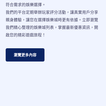
符合需求的娛樂選擇。
我們的平台定期舉辦玩家評分活動，讓真實用戶分享
親身體驗，讓您在選擇娛樂城時更有依據。立即瀏覽
我們精心整理的娛樂城列表，掌握最新優惠資訊，開
啟您的精彩遊戲旅程！
瀏覽更多內容