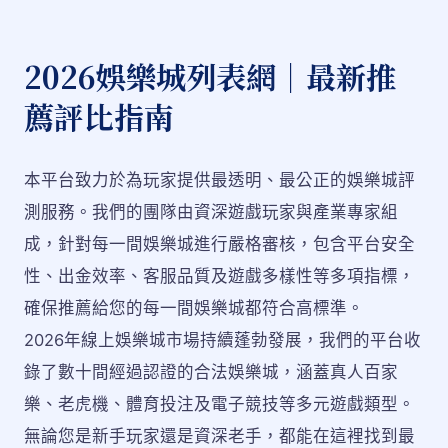
2026娛樂城列表網｜最新推
薦評比指南
本平台致力於為玩家提供最透明、最公正的娛樂城評
測服務。我們的團隊由資深遊戲玩家與產業專家組
成，針對每一間娛樂城進行嚴格審核，包含平台安全
性、出金效率、客服品質及遊戲多樣性等多項指標，
確保推薦給您的每一間娛樂城都符合高標準。
2026年線上娛樂城市場持續蓬勃發展，我們的平台收
錄了數十間經過認證的合法娛樂城，涵蓋真人百家
樂、老虎機、體育投注及電子競技等多元遊戲類型。
無論您是新手玩家還是資深老手，都能在這裡找到最