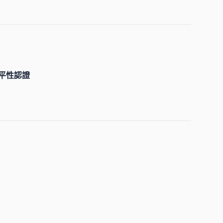
公平性認證