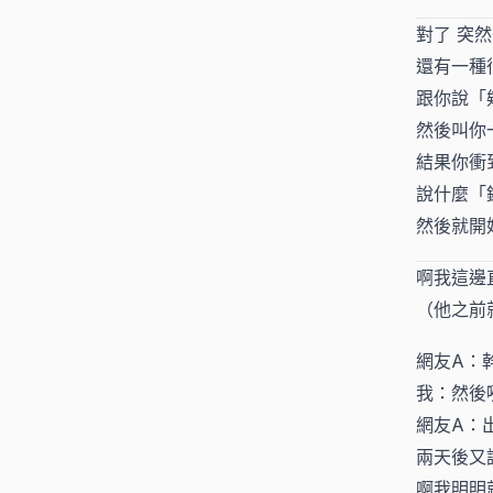
對了 突
還有一種
跟你說「
然後叫你
結果你衝
說什麼「
然後就開始
啊我這邊
（他之前
網友A：
我：然後
網友A：
兩天後又
啊我明明