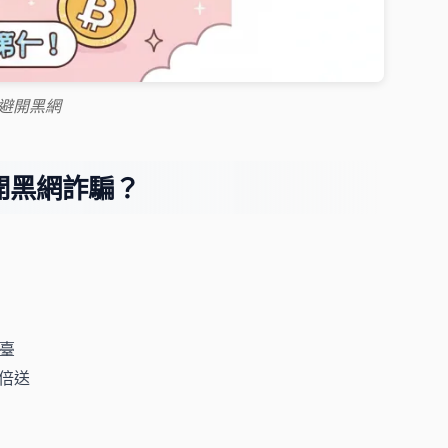
避開黑網
開黑網詐騙？
臺
倍送