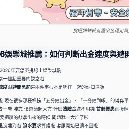
挑選娛樂城首重出金穩定與
26娛樂城推薦：如何判斷出金速度與避
到2026年要怎麼挑線上娛樂城齁
講一個超重要的觀念啦
速度
跟
避開黑網
這兩件事根本是綁在一起的你知道嗎
啦 現在很多那種標榜「五分鐘出金」、「十分鐘到帳」的博弈平
去一看 哇靠 優惠給超大方 什麼
體驗金
送不用錢
首儲優惠
直接翻
你要把贏的錢拿出來的時候 問題就一大堆了啦
量
沒達到啦
流水要求
算錯啦 客服開始已讀不回啦