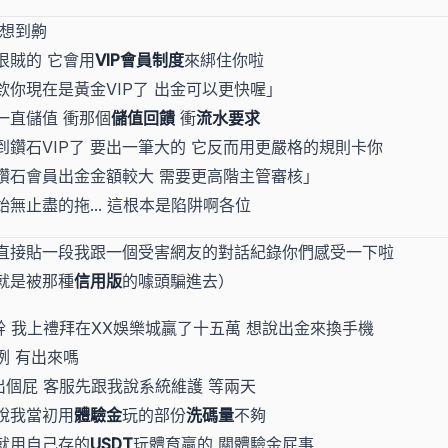
然想到齁
很賊的 它會用
VIP會員制度
來綁住你啦
欸你現在是黃金VIP了 出金可以更快喔」
一直儲值 衝那個
儲值回饋
衝
流水要求
到鑽石VIP了 要出一筆大的 它反而用更嚴格的規則卡你
鑽石會員出金金額較大 需要更高階主管審核」
無止盡的拖... 這根本是陷阱啊各位
直接貼一段我跟一個受害網友的對話紀錄你們感受一下啦
就是被那種
信用版
的噱頭騙進去）
幹 我上禮拜在XX娛樂城贏了十五萬 想說出金來換手機
咧 有出來嗎
出個屁 客服先跟我說系統維護 等兩天
說我當初用
體驗金
玩的部份
洗碼量
不夠
就用自己存的
USDT
玩體育贏的 關體驗金屁事