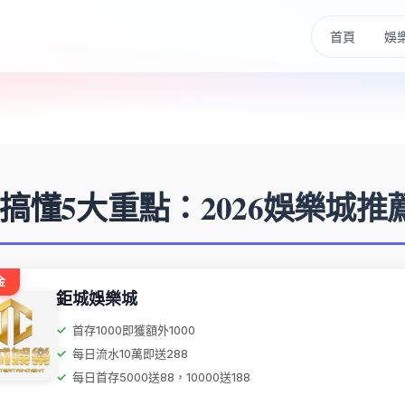
首頁
娛
搞懂5大重點：2026娛樂城
金
鉅城娛樂城
首存1000即獲額外1000
每日流水10萬即送288
每日首存5000送88，10000送188