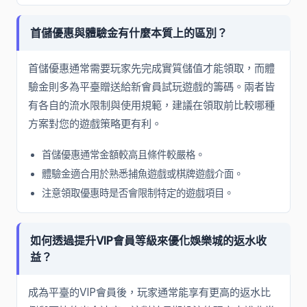
首儲優惠與體驗金有什麼本質上的區別？
首儲優惠通常需要玩家先完成實質儲值才能領取，而體
驗金則多為平臺贈送給新會員試玩遊戲的籌碼。兩者皆
有各自的流水限制與使用規範，建議在領取前比較哪種
方案對您的遊戲策略更有利。
首儲優惠通常金額較高且條件較嚴格。
體驗金適合用於熟悉捕魚遊戲或棋牌遊戲介面。
注意領取優惠時是否會限制特定的遊戲項目。
如何透過提升VIP會員等級來優化娛樂城的返水收
益？
成為平臺的VIP會員後，玩家通常能享有更高的返水比