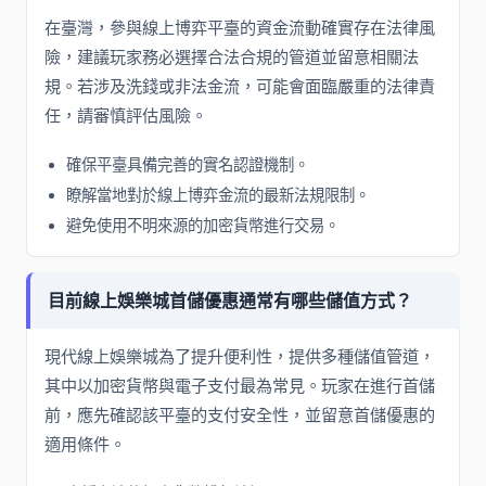
在臺灣，參與線上博弈平臺的資金流動確實存在法律風
險，建議玩家務必選擇合法合規的管道並留意相關法
規。若涉及洗錢或非法金流，可能會面臨嚴重的法律責
任，請審慎評估風險。
確保平臺具備完善的實名認證機制。
瞭解當地對於線上博弈金流的最新法規限制。
避免使用不明來源的加密貨幣進行交易。
目前線上娛樂城首儲優惠通常有哪些儲值方式？
現代線上娛樂城為了提升便利性，提供多種儲值管道，
其中以加密貨幣與電子支付最為常見。玩家在進行首儲
前，應先確認該平臺的支付安全性，並留意首儲優惠的
適用條件。