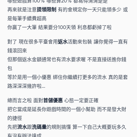
哪些遊戲算100% 哪些算20% 都寫得清清楚楚
再來就是注意
提領限制
有的會規定你一天只能領多少 或
是每筆手續費超高
你贏了一大筆 結果要分100天領 利息都虧掉了啦
對了 現在很多平臺會用
返水
活動來包裝 讓你覺得一直有
錢滾回來
但那個返水金額通常也有流水要求喔 不是直接送進你錢
包
等於是用一個小優惠 綁住你繼續打更多的流水 真的是套
路深深深幾許啦...
總而言之啦 面對
首儲優惠
心態一定要正確
把它當成是延長你遊戲時間的一個小幫助 而不是發大財
的捷徑
先把
流水
跟
洗碼量
的規則搞懂 算一下自己大概要玩多久
有沒有辦法達成