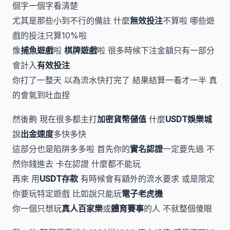
個字一個字看清楚
尤其是那些小到不行的備註 什麼
無效投注
不算啦 哪些遊
戲的投注只算10%啦
像
捕魚遊戲
啦
棋牌遊戲
啦 很多時候下注金額只有一部分
會計入
有效投注
你打了一整天 以為流水快打完了 結果結算一看才一半 真
的會氣到吐血捏
然後齁 現在很多都主打
加密貨幣儲值
什麼
USDT娛樂城
說
出金速度
多快多快
這部分也是陷阱多多啦 首先你的
實名認證
一定要先過 不
然你錢進去 卡在認證 什麼都不能玩
再來 用
USDT存款
有時候會有額外的流水要求 或是限定
你要玩特定遊戲 比如說只能玩
電子老虎機
你一個只想玩
真人百家樂
或
體育賽事
的人 不就整個傻眼