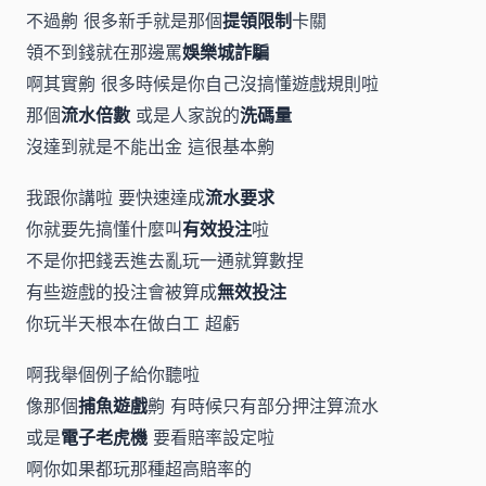
不過齁 很多新手就是那個
提領限制
卡關
領不到錢就在那邊罵
娛樂城詐騙
啊其實齁 很多時候是你自己沒搞懂遊戲規則啦
那個
流水倍數
或是人家說的
洗碼量
沒達到就是不能出金 這很基本齁
我跟你講啦 要快速達成
流水要求
你就要先搞懂什麼叫
有效投注
啦
不是你把錢丟進去亂玩一通就算數捏
有些遊戲的投注會被算成
無效投注
你玩半天根本在做白工 超虧
啊我舉個例子給你聽啦
像那個
捕魚遊戲
齁 有時候只有部分押注算流水
或是
電子老虎機
要看賠率設定啦
啊你如果都玩那種超高賠率的