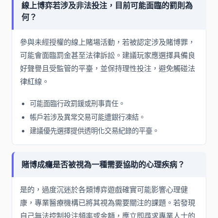
線上博弈若涉及非法投注，目前可能面臨的罰則為
何？
參與未經授權的線上賭場活動，若被認定涉及賭博罪，
可能會面臨罰金甚至法律訴訟。建議玩家應選擇具備良
好聲譽且受監管的平臺，並保持理性投注，避免觸碰法
律紅線。
可能面臨行政罰鍰或刑事責任。
帳戶若涉及異常交易可能遭銀行凍結。
建議優先選擇提供透明化交易紀錄的平臺。
賭博成癮是否被視為一種需要協助的心理疾病？
是的，過度沉迷於各類博弈遊戲確實可能影響心理健
康，專業醫療機構已將其視為需要關注的課題。若發現
自己無法控制投注頻率或金額，應立即尋求專業人士的