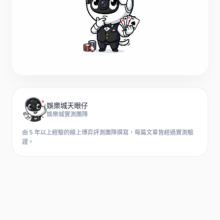
娛樂城天眼仔
娛樂城實測團隊
由 5 年以上經驗的線上博弈評測團隊撰寫，每篇文章皆經過實測驗
證。