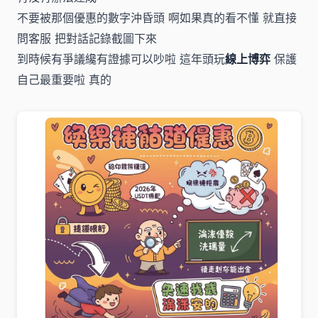
不要被那個優惠的數字沖昏頭 啊如果真的看不懂 就直接
問客服 把對話記錄截圖下來
到時候有爭議纔有證據可以吵啦 這年頭玩
線上博弈
保護
自己最重要啦 真的