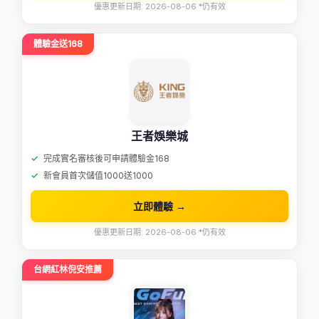
優惠更新日期: 2026-08-06 *仍有效
體驗金送168
王者娛樂城
完成實名審核後可申請體驗金168
新會員首次儲值1000送1000
立即體驗 →
優惠更新日期: 2026-08-06 *仍有效
台網紅林倪安推薦