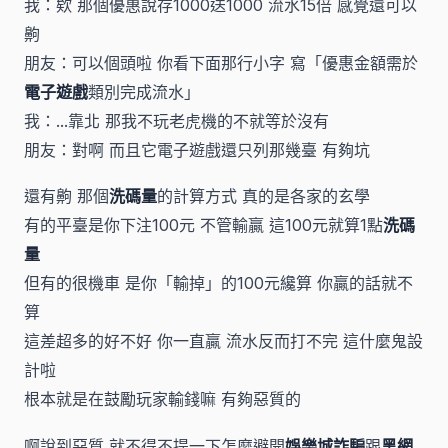
我：欸 那個優惠說存1000送1000 流水15倍 感覺還可以
齁
朋友：可以個頭啦 你看下面那行小字 寫「優惠金額需於
電子遊戲
類別完成流水」
我：...靠北 那我不玩老虎機的不就等於沒有
朋友：對啊 而且它電子遊戲還只列那幾臺 有夠坑
還有齁 那個
洗碼量
的計算方式 真的是各家的玄學
有的平臺是你下注100元 不管輸贏 這100元就算1點
洗碼
量
但有的很機車 是你「輸掉」的100元纔算 你贏的話就不
算
這差超多的好不好 你一直贏 流水反而打不完 這什麼鬼設
計啦
根本就是在鼓勵玩家輸錢嘛 有夠惡質的
啊說到惡質 就不得不提一下怎麼避開
娛樂城詐騙
跟
黑網