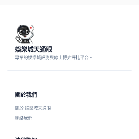
娛樂城天通眼
專業的娛樂城評測與線上博弈評比平台。
關於我們
關於 娛樂城天通眼
聯絡我們