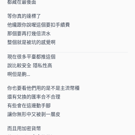
都藏在最後面
等你真的達標了
他纔跟你說喔這個要扣手續費
那個要再打幾倍流水
整個就是被坑的感覺啊
現在很多平臺都推這個
說比較安全 隱私性高
啊但是齁...
你也要看他們用的是不是主流幣種
還有兌換的匯率合不合理
有些會在這邊動手腳
讓你無形中又被剝一層皮
而且用加密貨幣