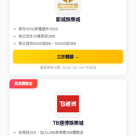
鉅城娛樂城
首存1000即獲額外1000
每日流水10萬即送288
每日首存5000送88，10000送188
立即體驗 →
優惠更新日期: 2026-08-08 *仍有效
最高體驗金
TB通博娛樂城
註冊送200，加入LINE@再贈168體驗金