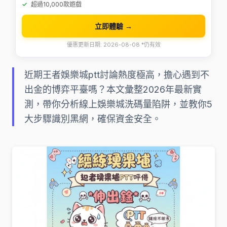
超過10,000款遊戲
立即體驗 →
優惠更新日期: 2026-08-08 *仍有效
近期王者娛樂城ptt討論熱度極高，擔心遇到不
出金的博弈平臺嗎？本文彙整2026年最新實
測，帶你分析線上娛樂城洗碼量陷阱，並教你5
大步驟識別黑網，確保資金安全。