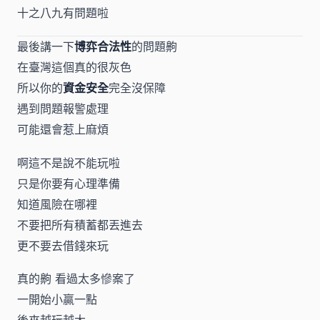
十之八九有問題啦
最後講一下
博弈合法性
的問題齁
在臺灣這個真的很灰色
所以你的
資金安全
完全沒保障
遇到問題報警處理
可能還會惹上麻煩
啊這不是說不能玩啦
只是你要有心理準備
知道風險在哪裡
不要把所有積蓄都丟進去
更不要去借錢來玩
真的齁 看過太多慘案了
一開始小贏一點