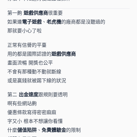
第一齁
遊戲供應商
很重要
如果連
電子遊戲
、
老虎機
的廠商都是沒聽過的
那就要小心了啦
正常有信譽的平臺
用的都是國際認證的
遊戲供應商
畫面流暢 開獎也公平
不會有那種動不動就斷線
或是贏錢就被踢下線的狀況
第二
出金速度
跟規則要透明
啊有些網站齁
優惠條款寫得密密麻麻
字又小 根本不想讓你看懂
什麼
儲值陷阱
、
免費體驗金
的限制