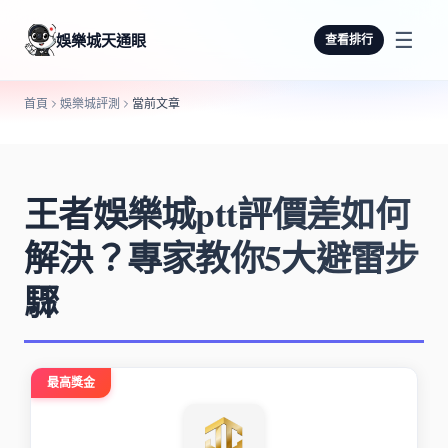
☰
娛樂城天通眼
查看排行
首頁
娛樂城評測
當前文章
王者娛樂城ptt評價差如何
解決？專家教你5大避雷步
驟
最高獎金