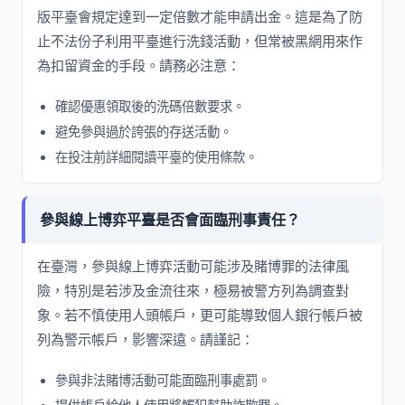
版平臺會規定達到一定倍數才能申請出金。這是為了防
止不法份子利用平臺進行洗錢活動，但常被黑網用來作
為扣留資金的手段。請務必注意：
確認優惠領取後的洗碼倍數要求。
避免參與過於誇張的存送活動。
在投注前詳細閱讀平臺的使用條款。
參與線上博弈平臺是否會面臨刑事責任？
在臺灣，參與線上博弈活動可能涉及賭博罪的法律風
險，特別是若涉及金流往來，極易被警方列為調查對
象。若不慎使用人頭帳戶，更可能導致個人銀行帳戶被
列為警示帳戶，影響深遠。請謹記：
參與非法賭博活動可能面臨刑事處罰。