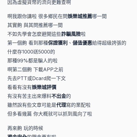
因為虛擬貨幣的流向更難查啊
啊我跟你講啦 很多鄉民在問
娛樂城推薦
哪一間
其實齁 與其問推薦哪一間
不如先學會怎麼避開這些
詐騙風險
啦
第一個齁 看到那種
保證獲利
、
儲值優惠
給得超級誇張的
什麼存1000送5000的
那種99%都是騙人的啦
啊第二個齁 下載APP之前
先去PTT或Dcard爬一下文
看看有沒有
娛樂城評價
有沒有苦主出來爆料
不出金
的
雖然說有些文章可能是
代理
寫的業配啦
但多看幾篇 你大概就可以抓到風向了啦
再來齁 玩的時候
資金安全
的觀念要有啦