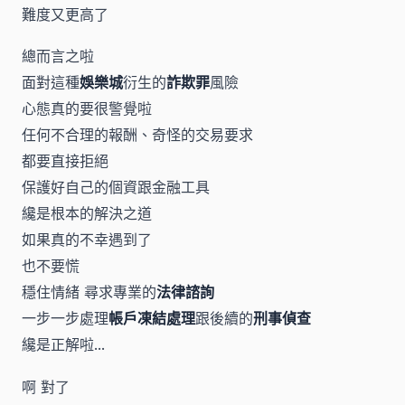
難度又更高了
總而言之啦
面對這種
娛樂城
衍生的
詐欺罪
風險
心態真的要很警覺啦
任何不合理的報酬、奇怪的交易要求
都要直接拒絕
保護好自己的個資跟金融工具
纔是根本的解決之道
如果真的不幸遇到了
也不要慌
穩住情緒 尋求專業的
法律諮詢
一步一步處理
帳戶凍結處理
跟後續的
刑事偵查
纔是正解啦...
啊 對了