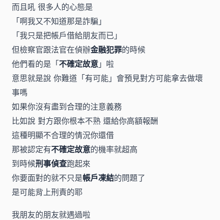
而且吼 很多人的心態是
「啊我又不知道那是詐騙」
「我只是把帳戶借給朋友而已」
但檢察官跟法官在偵辦
金融犯罪
的時候
他們看的是「
不確定故意
」啦
意思就是說 你難道「有可能」會預見對方可能拿去做壞
事嗎
如果你沒有盡到合理的注意義務
比如說 對方跟你根本不熟 還給你高額報酬
這種明顯不合理的情況你還借
那被認定有
不確定故意
的機率就超高
到時候
刑事偵查
跑起來
你要面對的就不只是
帳戶凍結
的問題了
是可能背上刑責的耶
我朋友的朋友就遇過啦