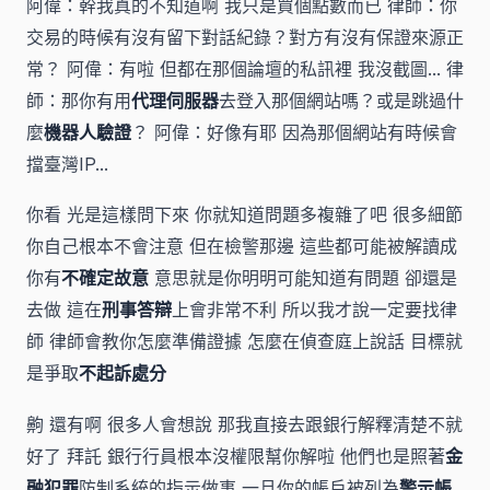
阿偉：幹我真的不知道啊 我只是買個點數而已 律師：你
交易的時候有沒有留下對話紀錄？對方有沒有保證來源正
常？ 阿偉：有啦 但都在那個論壇的私訊裡 我沒截圖... 律
師：那你有用
代理伺服器
去登入那個網站嗎？或是跳過什
麼
機器人驗證
？ 阿偉：好像有耶 因為那個網站有時候會
擋臺灣IP...
你看 光是這樣問下來 你就知道問題多複雜了吧 很多細節
你自己根本不會注意 但在檢警那邊 這些都可能被解讀成
你有
不確定故意
意思就是你明明可能知道有問題 卻還是
去做 這在
刑事答辯
上會非常不利 所以我才說一定要找律
師 律師會教你怎麼準備證據 怎麼在偵查庭上說話 目標就
是爭取
不起訴處分
齁 還有啊 很多人會想說 那我直接去跟銀行解釋清楚不就
好了 拜託 銀行行員根本沒權限幫你解啦 他們也是照著
金
融犯罪
防制系統的指示做事 一旦你的帳戶被列為
警示帳