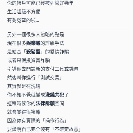
你的帳戶可能已經被列管好幾年
生活超級不方便
有夠冤望的啦...
另外一個很多人忽略的點是
現在很多
娛樂城
的詐騙手法
是結合「
殺豬盤
」的愛情詐騙
或者是假投資真詐騙
引導你去開設新的支付工具或錢包
然後叫你進行「測試交易」
其實就是在洗錢
你不知不覺就變成
洗錢共犯
了
這種時候你的
法律訴願
空間
就會變得很複雜
因為你有實際的「操作行為」
要證明自己完全沒有「不確定故意」