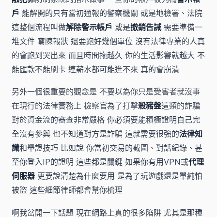
戶
能解開的只有當初通報的警察機關 或是地檢署、法院
這整個流程叫做
解除警示帳戶
或是
撤銷告誡
需要準備一
堆文件 寫陳報狀 還要跑好幾個單位 沒有法律專業的人真
的會跑到哭出來 而且時間拖越久 你的生活影響就越大 不
能匯款不能刷卡 連薪水都可能進不來 真的會崩潰
另外一個很重要的觀念是 不要以為你只是受害者就沒事
在現行的法律實務上 檢察官為了打擊
殺豬盤
這類的詐騙
對於資金流的審查非常嚴格 你必須要能積極證明自己完
全沒有參與 也不知道對方是詐騙 這就需要很強的
法律知
識
和舉證技巧 比如說 你當初交易的截圖、對話紀錄、甚
至你登入IP的證明 這些都是關鍵 如果你有用VPN或
代理
伺服器
更要說清楚為什麼要用 是為了玩遊戲還是單純怕
被盜 這些細節律師都會幫你梳理
啊我岔開一下話題 現在網路上真的很多陷阱 尤其是那種