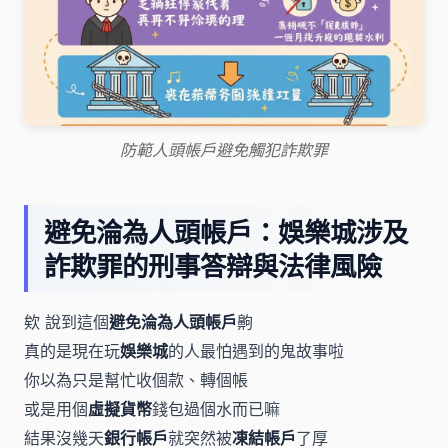
防範人頭帳戶避免觸犯詐欺罪
避免淪為人頭帳戶：娛樂城涉及
詐欺罪的刑事答辯與法律風險
欸 說到這個
避免淪為人頭帳戶
齁
真的是現在玩
娛樂城
的人最怕遇到的鬼故事啦
你以為只是幫忙收個款、轉個帳
或是用個
虛擬貨幣
錢包過個水而已嘛
結果沒幾天
銀行帳戶
就突然被
凍結帳戶
了厚