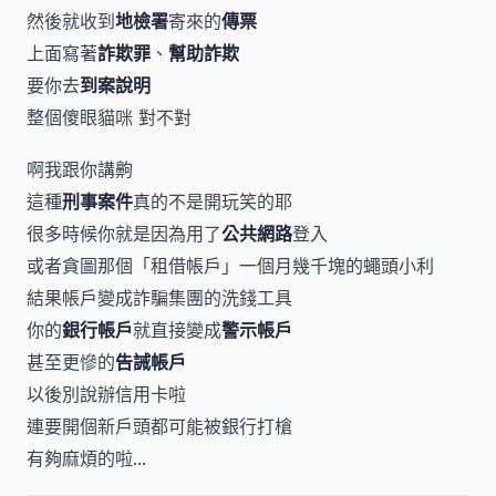
然後就收到
地檢署
寄來的
傳票
上面寫著
詐欺罪
、
幫助詐欺
要你去
到案說明
整個傻眼貓咪 對不對
啊我跟你講齁
這種
刑事案件
真的不是開玩笑的耶
很多時候你就是因為用了
公共網路
登入
或者貪圖那個「租借帳戶」一個月幾千塊的蠅頭小利
結果帳戶變成詐騙集團的洗錢工具
你的
銀行帳戶
就直接變成
警示帳戶
甚至更慘的
告誡帳戶
以後別說辦信用卡啦
連要開個新戶頭都可能被銀行打槍
有夠麻煩的啦...