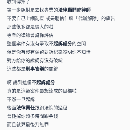
收到傳票了
第一步絕對是去找專業的
法律顧問
或
律師
不要自己上網亂查 或是聽信什麼「代辦解除」的廣告
那些很多都是騙人的啦
專業的律師會幫你評估
整個案件有沒有爭取
不起訴處分
的空間
像是你有沒有保留對話紀錄證明你不知情
對方給你的說詞有沒有破綻
這些都是
刑事答辯
的關鍵
啊 講到這個
不起訴處分
真的是這類案件最想達成的目標啦
不然一旦起訴
後面
法律責任
跟跑法院的過程
會耗掉你超多時間跟金錢
而且就算最後判無罪