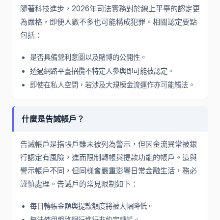
隨著科技進步，2026年司法實務對於線上平臺的認定更
為嚴格，即便人數不多也可能構成犯罪。相關認定要點
包括：
是否具備營利意圖以及賭博的公開性。
透過網路平臺招攬不特定人參與即可能被認定。
即使在私人空間，若涉及大規模金流運作亦可能觸法。
什麼是告誡帳戶？
告誡帳戶是指帳戶雖未被列為警示，但因金流異常被銀
行認定有風險，進而限制轉帳與提款功能的帳戶。這與
警示帳戶不同，但同樣會嚴重影響日常金融生活，務必
謹慎處理。告誡戶的常見限制如下：
每日轉帳金額與提款額度將被大幅降低。
無法使用網路銀行進行非約定轉帳。