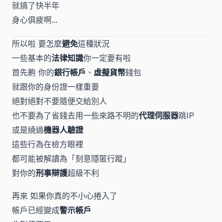
就搞了快半年
身心俱疲啊...
所以啦 要怎麼
避免
這種狀況
一些基本的
法律知識
你一定要有啦
首先齁 你的
銀行帳戶
、
虛擬貨幣
錢包
就跟你的身份證一樣重要
絕對絕對不要隨便交給別人
也不要為了省錢去用一些來路不明的
代理伺服器
跳IP
或是繞過
機器人驗證
這些行為在檢方眼裡
都可能被解讀為「刻意隱匿行蹤」
對你的
刑事辯護
超級不利
再來 如果你真的不小心捲入了
帳戶已經變成
警示帳戶