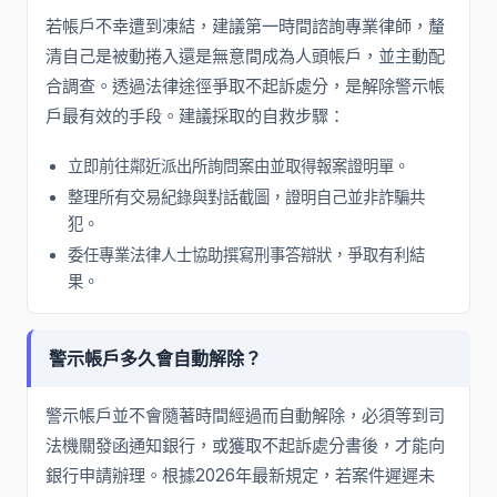
若帳戶不幸遭到凍結，建議第一時間諮詢專業律師，釐
清自己是被動捲入還是無意間成為人頭帳戶，並主動配
合調查。透過法律途徑爭取不起訴處分，是解除警示帳
戶最有效的手段。建議採取的自救步驟：
立即前往鄰近派出所詢問案由並取得報案證明單。
整理所有交易紀錄與對話截圖，證明自己並非詐騙共
犯。
委任專業法律人士協助撰寫刑事答辯狀，爭取有利結
果。
警示帳戶多久會自動解除？
警示帳戶並不會隨著時間經過而自動解除，必須等到司
法機關發函通知銀行，或獲取不起訴處分書後，才能向
銀行申請辦理。根據2026年最新規定，若案件遲遲未