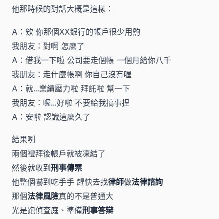
他那時候的對話大概是這樣：
A：欸 你那個XX銀行的帳戶很少用齁
我朋友：對啊 怎麼了
A：借我一下啦 公司要走個帳 一個月給你八千
我朋友：走什麼帳啊 你自己沒有喔
A：就...業績壓力啦 拜託啦 幫一下
我朋友：喔...好啦 不要給我搞事捏
A：安啦 認識這麼久了
結果咧
兩個禮拜後帳戶就被凍結了
然後就收到
刑事傳票
他整個嚇到吃手手 趕快去找
律師
做
法律諮詢
那個
法律風險
真的不是普通大
光是跑偵查庭、準備
刑事答辯