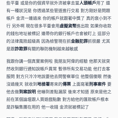
些平臺 或是你的個資早就外流被拿去當
人頭帳戶
用了 還
有一種狀況是 你透過某些管道進行交易 對方剛好是問題
帳戶 金流一連過來 你的帳戶就跟著中獎了 真的衰小到不
行 另外啊 現在很多平臺會用
虛擬貨幣
進出款 如果你收款
的錢包地址被標記 連帶你的銀行帳戶也會被盯上 這部分
的法律風險超級高 因為檢警現在抓
金融犯罪
抓很嚴 尤其
是跟
詐欺罪
有關的聯防機制越來越敏感
我跟你講一個真實案例啦 我朋友阿偉的經驗 他那天就突
然收到銀行通知說帳戶異常 暫停所有交易功能 他打去客
服問 對方只冷冷地說要他去問警察單位 他整個傻眼 然後
沒過幾天 就收到
地檢署
寄來的
傳票
上面寫著
刑事案件
要
他去做
到案說明
他嚇到差點漏尿 後來才知道 原來是他之
前在某個論壇跟人買遊戲點數 對方給他的匯款帳戶根本
是詐騙集團在用的 他一收錢 金流就被標記了