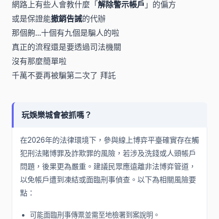
網路上有些人會教什麼「
解除警示帳戶
」的偏方
或是保證能
撤銷告誡
的代辦
那個齁...十個有九個是騙人的啦
真正的流程還是要透過司法機關
沒有那麼簡單啦
千萬不要再被騙第二次了 拜託
玩娛樂城會被抓嗎？
在2026年的法律環境下，參與線上博弈平臺確實存在觸
犯刑法賭博罪及詐欺罪的風險，若涉及洗錢或人頭帳戶
問題，後果更為嚴重。建議民眾應遠離非法博弈管道，
以免帳戶遭到凍結或面臨刑事偵查。以下為相關風險要
點：
可能面臨刑事傳票並需至地檢署到案說明。