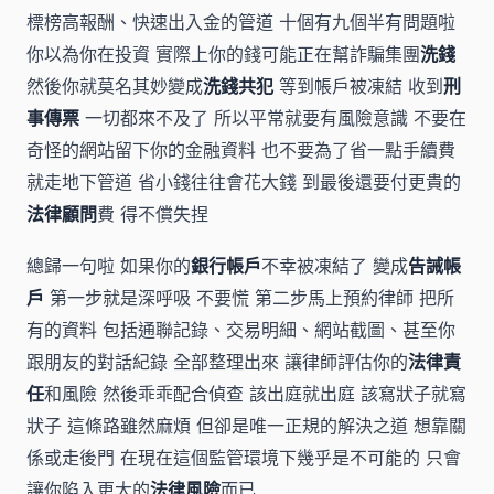
標榜高報酬、快速出入金的管道 十個有九個半有問題啦
你以為你在投資 實際上你的錢可能正在幫詐騙集團
洗錢
然後你就莫名其妙變成
洗錢共犯
等到帳戶被凍結 收到
刑
事傳票
一切都來不及了 所以平常就要有風險意識 不要在
奇怪的網站留下你的金融資料 也不要為了省一點手續費
就走地下管道 省小錢往往會花大錢 到最後還要付更貴的
法律顧問
費 得不償失捏
總歸一句啦 如果你的
銀行帳戶
不幸被凍結了 變成
告誡帳
戶
第一步就是深呼吸 不要慌 第二步馬上預約律師 把所
有的資料 包括通聯記錄、交易明細、網站截圖、甚至你
跟朋友的對話紀錄 全部整理出來 讓律師評估你的
法律責
任
和風險 然後乖乖配合偵查 該出庭就出庭 該寫狀子就寫
狀子 這條路雖然麻煩 但卻是唯一正規的解決之道 想靠關
係或走後門 在現在這個監管環境下幾乎是不可能的 只會
讓你陷入更大的
法律風險
而已