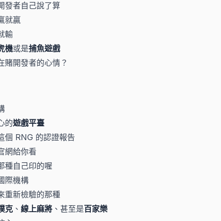
開發者自己說了算
贏就贏
就輸
虎機
或是
捕魚遊戲
在賭開發者的心情？
講
心的
遊戲平臺
個 RNG 的認證報告
官網給你看
那種自己印的喔
國際機構
來重新檢驗的那種
撲克
、
線上麻將
、甚至是
百家樂