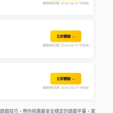
優惠更新日期: 2026-08-07 *仍有效
立即體驗 →
優惠更新日期: 2026-08-07 *仍有效
立即體驗 →
優惠更新日期: 2026-08-07 *仍有效
牌遊戲技巧，帶你挑選最安全穩定的遊戲平臺，掌