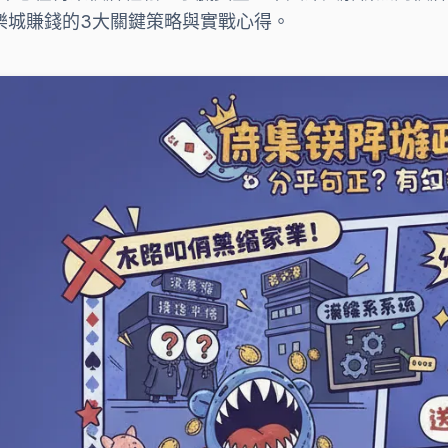
樂城賺錢的3大關鍵策略與實戰心得。