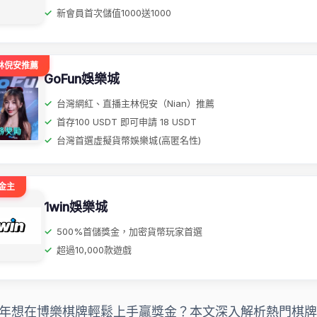
新會員首次儲值1000送1000
林倪安推薦
GoFun娛樂城
台灣網紅、直播主林倪安（Nian）推薦
首存100 USDT 即可申請 18 USDT
台灣首選虛擬貨幣娛樂城(高匿名性)
金主
1win娛樂城
500%首儲獎金，加密貨幣玩家首選
超過10,000款遊戲
26年想在博樂棋牌輕鬆上手贏獎金？本文深入解析熱門棋