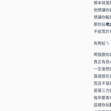
根本就是
他想讓你
想讓你輸
那你玩
老
不就等於
有夠扯ㄟ
啊我跟你
真正有良
一定會把這
直接放在
而且不是
是第三方
每年都會
這樣你玩