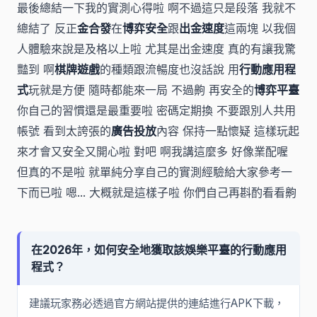
最後總結一下我的實測心得啦 啊不過這只是段落 我就不
總結了 反正
金合發
在
博弈安全
跟
出金速度
這兩塊 以我個
人體驗來說是及格以上啦 尤其是出金速度 真的有讓我驚
豔到 啊
棋牌遊戲
的種類跟流暢度也沒話說 用
行動應用程
式
玩就是方便 隨時都能來一局 不過齁 再安全的
博弈平臺
你自己的習慣還是最重要啦 密碼定期換 不要跟別人共用
帳號 看到太誇張的
廣告投放
內容 保持一點懷疑 這樣玩起
來才會又安全又開心啦 對吧 啊我講這麼多 好像業配喔
但真的不是啦 就單純分享自己的實測經驗給大家參考一
下而已啦 嗯... 大概就是這樣子啦 你們自己再斟酌看看齁
在2026年，如何安全地獲取該娛樂平臺的行動應用
程式？
建議玩家務必透過官方網站提供的連結進行APK下載，