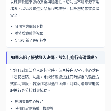
以確保軟體來源的安全與穩定性。切勿從不明來源下載
檔案，以免裝置遭受惡意程式攻擊，保障您的帳號資產
安全。
僅限官方網站下載
檢查檔案數位簽章
定期更新至最新版本
如果忘記了帳號登入密碼，該如何進行密碼重設？
當您遇到無法登入的情況時，請直接進入會員中心點選
「忘記密碼」功能，系統將透過您註冊時綁定的驗證方
式協助重設。若操作過程遇到困難，隨時可聯繫智能客
服進行身分核對與協助。
點選會員中心設定
使用綁定信箱或手機驗證