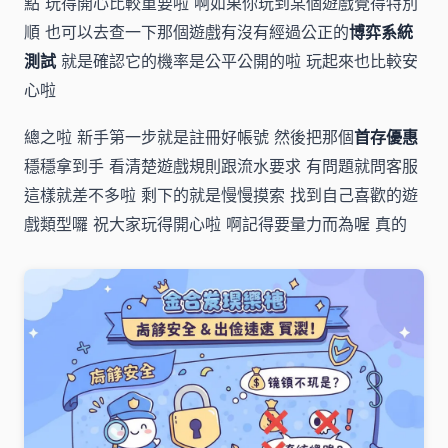
點 玩得開心比較重要啦 啊如果你玩到某個遊戲覺得特別
順 也可以去查一下那個遊戲有沒有經過公正的
博弈系統
測試
就是確認它的機率是公平公開的啦 玩起來也比較安
心啦
總之啦 新手第一步就是註冊好帳號 然後把那個
首存優惠
穩穩拿到手 看清楚遊戲規則跟流水要求 有問題就問客服
這樣就差不多啦 剩下的就是慢慢摸索 找到自己喜歡的遊
戲類型囉 祝大家玩得開心啦 啊記得要量力而為喔 真的