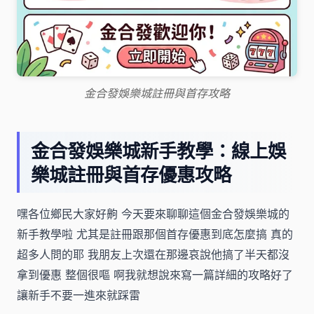
金合發娛樂城註冊與首存攻略
金合發娛樂城新手教學：線上娛
樂城註冊與首存優惠攻略
嘿各位鄉民大家好齁 今天要來聊聊這個金合發娛樂城的
新手教學啦 尤其是註冊跟那個首存優惠到底怎麼搞 真的
超多人問的耶 我朋友上次還在那邊哀說他搞了半天都沒
拿到優惠 整個很嘔 啊我就想說來寫一篇詳細的攻略好了
讓新手不要一進來就踩雷