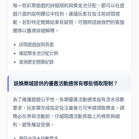
每一款彩票遊戲的詳細規則與獎金池分配，都可以在遊
戲介面的說明欄位中找到，建議玩家在投注前詳閱規
範。若對特定開獎結果有疑問，可隨時諮詢我們的客服
團隊以獲得詳細解釋。
詳閱遊戲說明頁面
確認獎金池分配比例
查詢歷史開獎紀錄
該娛樂城提供的優惠活動通常有哪些領取限制？
為了維護遊戲公平性，各類優惠活動通常設有流水倍數
要求，玩家需完成指定投注量後方可申請領取獎金。請
務必在參與活動前，仔細閱讀活動頁面上的條款與細
則，避免權益受損。
需符合流水倍數要求