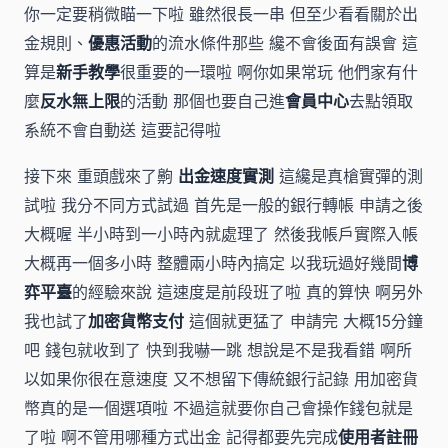
你一定要稍微瞄一下啦 雖然很長一串 但至少看看關於出
金規則、
優惠活動
的流水條件那些 纔不會後面有誤會 這
算是
新手教學
很重要的一環啦 啊你如果常玩 他們家有什
麼
反水無上限
的活動 那個也要自己進
會員中心
去點領取
系統不會自動送 這要記得啦
接下來 重頭戲來了齁
出金速度實測
這纔是真槍實彈的測
試啦 我分不同方式試過 首先是一般的銀行轉帳 申請之後
大概喔 半小時到一小時內就處理了 然後我帳戶實際入帳
大概再一個多小時 整體兩小時內搞定 以我玩過好幾間
博
弈平臺
的經驗來說 這速度是前段班了啦 真的算快 啊另外
我也試了
加密貨幣支付
這個就更猛了 申請完 大概15分鐘
吧 錢包就收到了 快到我嚇一跳 想說是不是我看錯 啊所
以如果你很在意速度 又不想留下傳統銀行記錄 用加密貨
幣真的是一個選項啦 不過這就要你自己會操作錢包就是
了啦 啊不管用哪種方式出金 記得都要先完成
使用者註冊