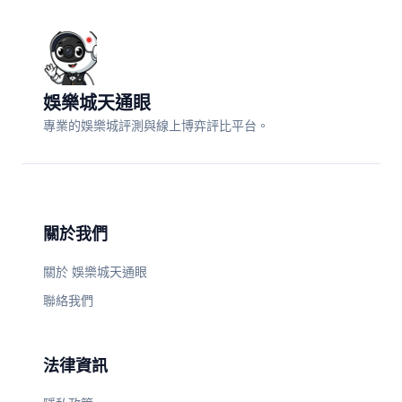
娛樂城天通眼
專業的娛樂城評測與線上博弈評比平台。
關於我們
關於 娛樂城天通眼
聯絡我們
法律資訊