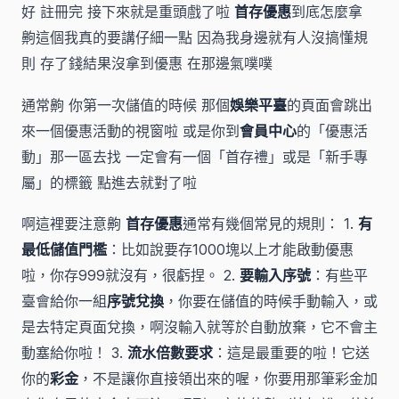
好 註冊完 接下來就是重頭戲了啦
首存優惠
到底怎麼拿
齁這個我真的要講仔細一點 因為我身邊就有人沒搞懂規
則 存了錢結果沒拿到優惠 在那邊氣噗噗
通常齁 你第一次儲值的時候 那個
娛樂平臺
的頁面會跳出
來一個優惠活動的視窗啦 或是你到
會員中心
的「優惠活
動」那一區去找 一定會有一個「首存禮」或是「新手專
屬」的標籤 點進去就對了啦
啊這裡要注意齁
首存優惠
通常有幾個常見的規則： 1.
有
最低儲值門檻
：比如說要存1000塊以上才能啟動優惠
啦，你存999就沒有，很虧捏。 2.
要輸入序號
：有些平
臺會給你一組
序號兌換
，你要在儲值的時候手動輸入，或
是去特定頁面兌換，啊沒輸入就等於自動放棄，它不會主
動塞給你啦！ 3.
流水倍數要求
：這是最重要的啦！它送
你的
彩金
，不是讓你直接領出來的喔，你要用那筆彩金加