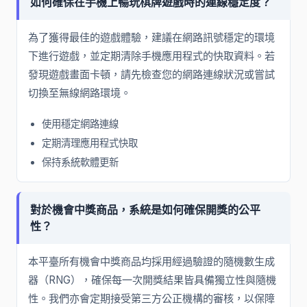
如何確保在手機上暢玩棋牌遊戲時的連線穩定度？
為了獲得最佳的遊戲體驗，建議在網路訊號穩定的環境
下進行遊戲，並定期清除手機應用程式的快取資料。若
發現遊戲畫面卡頓，請先檢查您的網路連線狀況或嘗試
切換至無線網路環境。
使用穩定網路連線
定期清理應用程式快取
保持系統軟體更新
對於機會中獎商品，系統是如何確保開獎的公平
性？
本平臺所有機會中獎商品均採用經過驗證的隨機數生成
器（RNG），確保每一次開獎結果皆具備獨立性與隨機
性。我們亦會定期接受第三方公正機構的審核，以保障