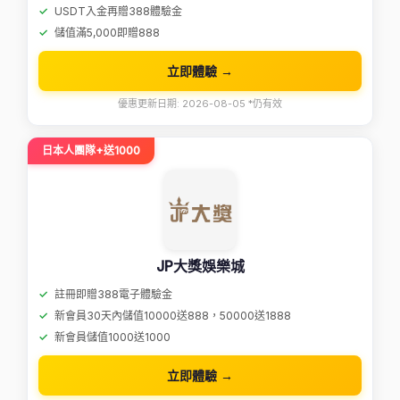
USDT入金再贈388體驗金
儲值滿5,000即贈888
立即體驗 →
優惠更新日期: 2026-08-05 *仍有效
日本人團隊+送1000
JP大獎娛樂城
註冊即贈388電子體驗金
新會員30天內儲值10000送888，50000送1888
新會員儲值1000送1000
立即體驗 →