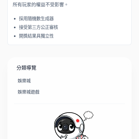
所有玩家的權益不受影響。
採用隨機數生成器
接受第三方公正審核
開獎結果具獨立性
分類導覽
娛樂城
娛樂城遊戲