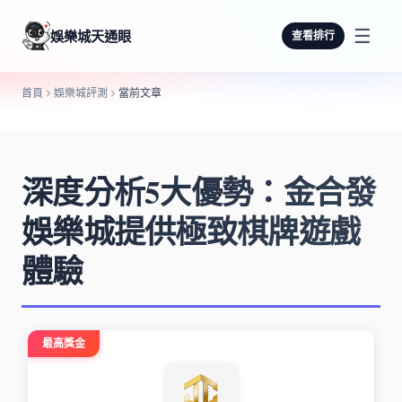
☰
娛樂城天通眼
查看排行
首頁
娛樂城評測
當前文章
深度分析5大優勢：金合發
娛樂城提供極致棋牌遊戲
體驗
最高獎金