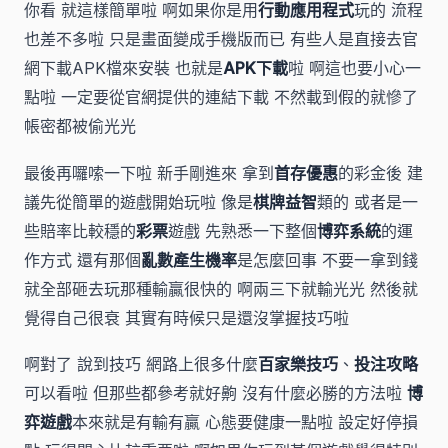
你看 就這樣簡單啦 啊如果你是用
行動應用程式
玩的 流程
也差不多啦 只是畫面變成手機版而已 有些人是直接去官
網下載APK檔來安裝 也就是
APK下載
啦 啊這也要小心一
點啦 一定要從官網提供的連結下載 不然載到假的就慘了
帳密都被偷光光
最後再囉嗦一下啦 新手剛進來 拿到
首存優惠
的彩金後 建
議先從簡單的遊戲開始玩啦 像是
棋牌益智
類的 或者是一
些賠率比較穩的
彩票
遊戲 先熟悉一下整個
博弈系統
的運
作方式 還有那個
亂數產生機率
是怎麼回事 不要一拿到錢
就全部砸去玩那種輸贏很快的 啊兩三下就輸光光 然後就
覺得自己很衰 其實有時候只是還沒掌握技巧啦
啊對了 說到技巧 網路上很多什麼
百家樂技巧
、
投注攻略
可以看啦 但那些都參考就好齁 沒有什麼必勝的方法啦
博
弈遊戲
本來就是有輸有贏 心態要健康一點啦 設定好停損