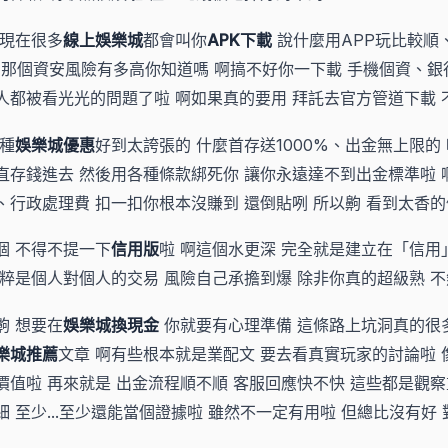
 現在很多
線上娛樂城
都會叫你
APK下載
說什麼用APP玩比較順
P 那個資安風險有多高你知道嗎 啊搞不好你一下載 手機個資、
人都被看光光的問題了啦 啊如果真的要用 拜託去官方管道下載 
那種
娛樂城優惠
好到太誇張的 什麼首存送1000%、出金無上限的
直存錢進去 然後用各種條款綁死你 讓你永遠達不到出金標準啦
、行政處理費 扣一扣你根本沒賺到 還倒貼咧 所以齁 看到太香
個 不得不提一下
信用版
啦 啊這個水更深 完全就是建立在「信用
純粹是個人對個人的交易 風險自己承擔到爆 除非你真的超級熟 
齁 想要在
娛樂城換現金
你就要有心理準備 這條路上坑洞真的很多
樂城推薦
文章 啊有些根本就是業配文 要去看真實玩家的討論啦 像
價值啦 再來就是 出金流程順不順 客服回應快不快 這些都是觀
 至少...至少還能當個證據啦 雖然不一定有用啦 但總比沒有好 