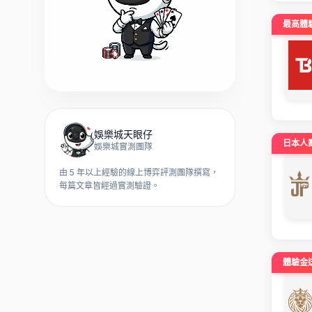
最高體
娛樂城天眼仔
日本人團
娛樂城實測團隊
由 5 年以上經驗的線上博弈評測團隊撰寫，
每篇文章皆經過實測驗證。
體驗金送