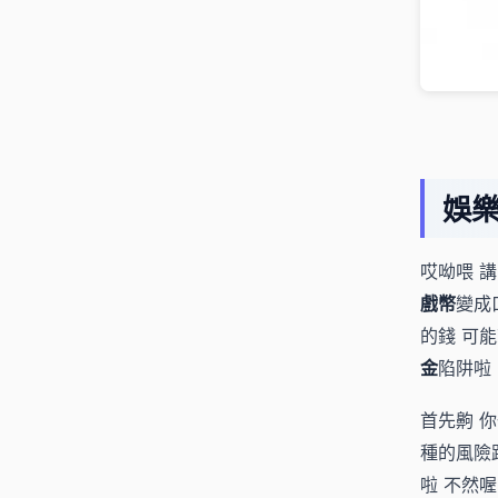
娛
哎呦喂 
戲幣
變成
的錢 可
金
陷阱啦
首先齁 
種的風險
啦 不然