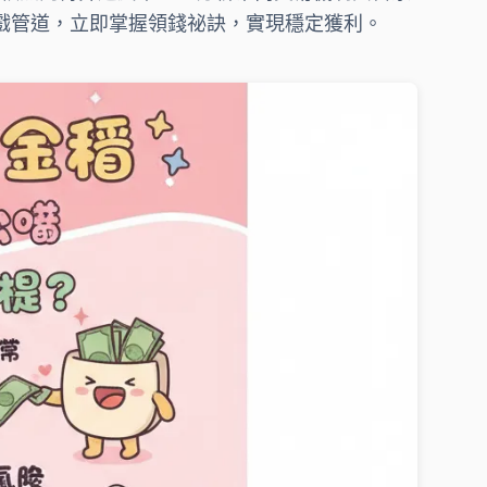
戲管道，立即掌握領錢祕訣，實現穩定獲利。