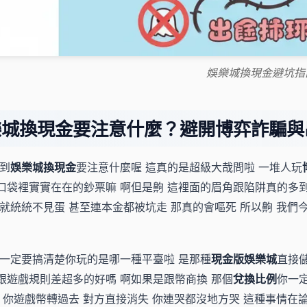
娛樂城換現金避坑指
樂城換現金要注意什麼？避開博弈詐騙與
講到
娛樂城換現金
要注意什麼喔 這真的是超級大哉問啦 一堆人玩
口袋裡實實在在的鈔票嘛 啊但是齁 這裡面的眉角跟陷阱真的多到
能就統統不見蛋 甚至連本金都被坑走 那真的會嘔死 所以齁 我們
你一定要搞清楚你玩的是哪一種平臺啦 是那種
現金版娛樂城
直接
跟遊戲規則差超多的好嗎 啊如果是跟幣商換 那個
兌換比例
你一
喔 你遊戲幣轉過去 對方直接消失 你連哭都沒地方哭 這種事情在