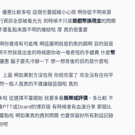
、優惠比較多啦 這個也要超級小心捏 啊你從不明來源
銀行資訊全部被看光光 到時候不只是
遊戲幣換現金
的問題
不要亂點來路不明的連結啦 厚 真的很重要
 啊你覺得有可能嗎 啊這擺明就是釣魚的餌啊 目的就是
 啊不然就是出金的時候跟你收一堆奇怪的手續費 什麼
幣
的優惠 腦子要先冷靜一下 想一想背後的目的是什麼啦
」上面 啊如果對方沒信用 你就完蛋了 完全沒有任何平
不然一般人我真的不建議碰這個啦 真的
啦 從選擇平臺開始 就要多看
娛樂城評價
、多比較 不
PTT或Dcard的博弈版 有時候會有血淚分享 那個比
察重點啦 啊如果真的遇到問題 也要保留好所有對話記錄
對吧