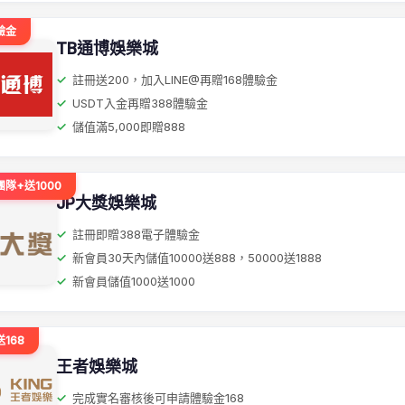
驗金
TB通博娛樂城
註冊送200，加入LINE@再贈168體驗金
USDT入金再贈388體驗金
儲值滿5,000即贈888
隊+送1000
JP大獎娛樂城
註冊即贈388電子體驗金
新會員30天內儲值10000送888，50000送1888
新會員儲值1000送1000
168
王者娛樂城
完成實名審核後可申請體驗金168