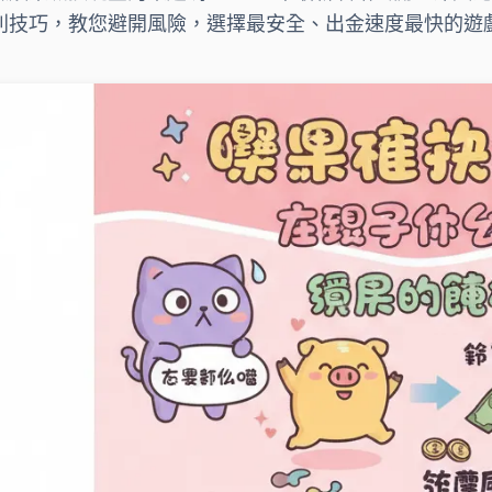
利技巧，教您避開風險，選擇最安全、出金速度最快的遊