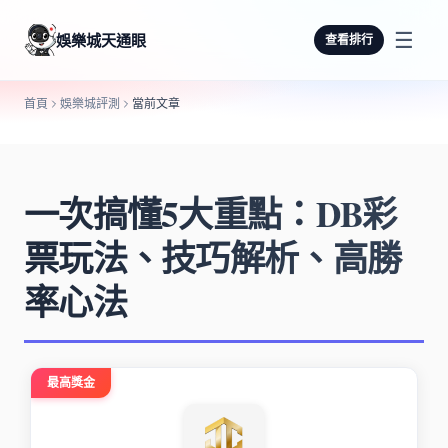
☰
娛樂城天通眼
查看排行
首頁
娛樂城評測
當前文章
一次搞懂5大重點：DB彩
票玩法、技巧解析、高勝
率心法
最高獎金