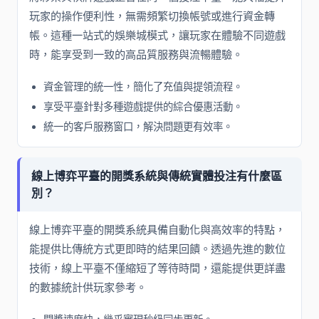
玩家的操作便利性，無需頻繁切換帳號或進行資金轉
帳。這種一站式的娛樂城模式，讓玩家在體驗不同遊戲
時，能享受到一致的高品質服務與流暢體驗。
資金管理的統一性，簡化了充值與提領流程。
享受平臺針對多種遊戲提供的綜合優惠活動。
統一的客戶服務窗口，解決問題更有效率。
線上博弈平臺的開獎系統與傳統實體投注有什麼區
別？
線上博弈平臺的開獎系統具備自動化與高效率的特點，
能提供比傳統方式更即時的結果回饋。透過先進的數位
技術，線上平臺不僅縮短了等待時間，還能提供更詳盡
的數據統計供玩家參考。