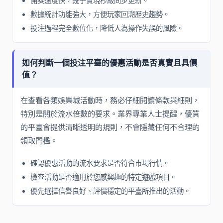
開獎速度快，幾乎實現秒級同步更新。
數據統計功能強大，方便玩家回溯歷史趨勢。
投注過程完全數位化，降低人為操作失誤的風險。
如何判斷一個投注平臺的優惠活動是否真實且具價
值？
在查看各類娛樂城活動時，務必仔細閱讀條款與細則，
特別是關於流水倍數的要求。業界專業人士提醒，優質
的平臺會提供清晰透明的規則，不會隱藏任何不合理的
領取門檻。
確認優惠活動的流水要求是否符合市場行情。
檢查活動是否適用於您感興趣的特定遊戲項目。
優先選擇信譽良好、評價穩定的平臺所推出的活動。