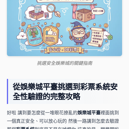
挑選安全娛樂城的關鍵指南
從娛樂城平臺挑選到彩票系統安
全性驗證的完整攻略
好啦 講到要怎麼從一堆眼花撩亂的
娛樂城平臺
裡面挑到
一個真正安全、可以放心玩的 然後一路講到怎麼去驗證