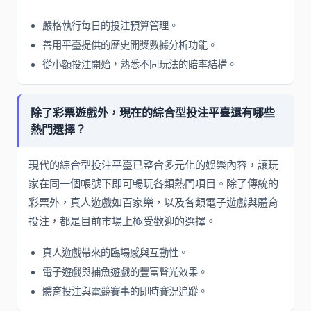
嚴格執行每日的投注預算管理。
善用平臺提供的歷史開獎數據分析功能。
從小額投注開始，熟悉不同玩法的賠率結構。
除了彩票遊戲外，現在的綜合型投注平臺還有哪些
熱門選擇？
現代的綜合型投注平臺已整合多元化的娛樂內容，讓玩
家在同一個帳號下即可暢玩各類熱門項目。除了傳統的
彩票外，真人遊戲如百家樂，以及各類電子遊戲與體育
投注，都是目前市場上極受歡迎的選擇。
真人遊戲帶來的臨場感與互動性。
電子遊戲與捕魚遊戲的豐富聲光效果。
體育投注與電競賽事的即時賽況追蹤。