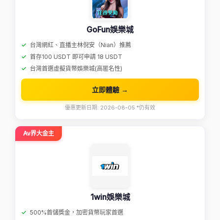
GoFun娛樂城
台灣網紅、直播主林倪安（Nian）推薦
首存100 USDT 即可申請 18 USDT
台灣首選虛擬貨幣娛樂城(高匿名性)
立即體驗 →
優惠更新日期: 2026-08-05 *仍有效
Av界大金主
1win娛樂城
500%首儲獎金，加密貨幣玩家首選