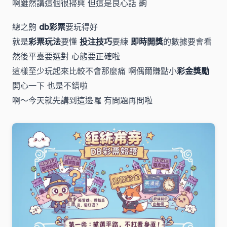
啊雖然講這個很掃興 但這是良心話 齁
總之齁
db彩票
要玩得好
就是
彩票玩法
要懂
投注技巧
要練
即時開獎
的數據要會看
然後平臺要選對 心態要正確啦
這樣至少玩起來比較不會那麼痛 啊偶爾賺點小
彩金獎勵
開心一下 也是不錯啦
啊～今天就先講到這邊囉 有問題再問啦