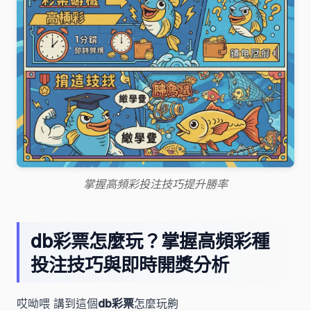
掌握高頻彩投注技巧提升勝率
db彩票怎麼玩？掌握高頻彩種
投注技巧與即時開獎分析
哎呦喂 講到這個
db彩票
怎麼玩齁