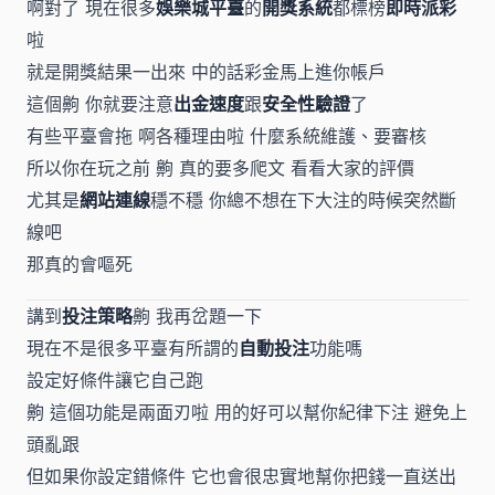
啊對了 現在很多
娛樂城平臺
的
開獎系統
都標榜
即時派彩
啦
就是開獎結果一出來 中的話彩金馬上進你帳戶
這個齁 你就要注意
出金速度
跟
安全性驗證
了
有些平臺會拖 啊各種理由啦 什麼系統維護、要審核
所以你在玩之前 齁 真的要多爬文 看看大家的評價
尤其是
網站連線
穩不穩 你總不想在下大注的時候突然斷
線吧
那真的會嘔死
講到
投注策略
齁 我再岔題一下
現在不是很多平臺有所謂的
自動投注
功能嗎
設定好條件讓它自己跑
齁 這個功能是兩面刃啦 用的好可以幫你紀律下注 避免上
頭亂跟
但如果你設定錯條件 它也會很忠實地幫你把錢一直送出