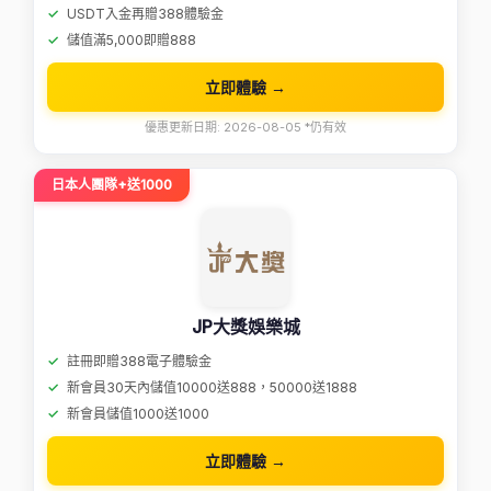
USDT入金再贈388體驗金
儲值滿5,000即贈888
立即體驗 →
優惠更新日期: 2026-08-05 *仍有效
日本人團隊+送1000
JP大獎娛樂城
註冊即贈388電子體驗金
新會員30天內儲值10000送888，50000送1888
新會員儲值1000送1000
立即體驗 →