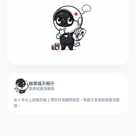
娛樂城天眼仔
娛樂城實測團隊
由 5 年以上經驗的線上博弈評測團隊撰寫，每篇文章皆經過實測驗
證。