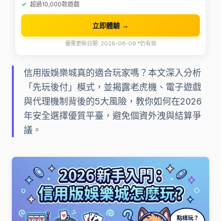
超過10,000款遊戲
立即體驗 →
優惠更新日期: 2026-08-09 *仍有效
信用版娛樂城真的適合玩家嗎？本文深入分析
「先玩後付」模式，並揭露老虎機、電子遊戲
與代理機制背後的5大風險，教你如何在2026
年安全選擇優質平臺，避免個資外洩與結算爭
議。