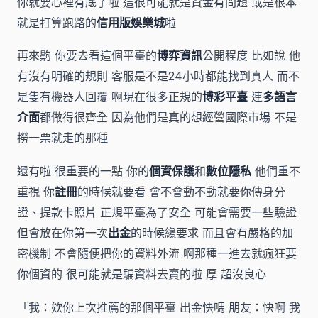
你就要心裡有底了啦 這很可能就是資金有問題 或是根本
就是打算跑路的
信用版娛樂城
啦
再來齁 你要去看這個平臺的
博弈資訊
公開程度 比如說 他
有沒有明確的規則 客服是不是24小時都能找到真人 而不
是隻有機器人回覆 啊現在很多正規的
博彩平臺
連
多語言
介面
都做得很齊全 因為他們是真的想經營國際市場 不是
撈一票就走的那種
還有啦 很重要的一點 你的
個資保護
和
數位隱私
他們重不
重視 你
註冊
的時候就要看 會不會動不動就要你傳身分
證、提款卡照片 正規平臺為了安全 可能會需要一些驗證
但會放在你第一次
出金
的時候纔要求 而且會有嚴格的加
密機制 不會隨便把你的資料外流 啊那種一進去就瘋狂要
你個資的 很可能就是騙資料去賣的啦 厚 超沒良心
「我：欸你上次推薦的那個平臺 出金快嗎 朋友：快啊 我