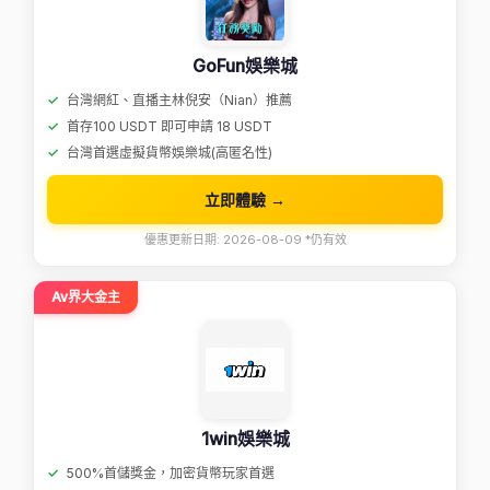
GoFun娛樂城
台灣網紅、直播主林倪安（Nian）推薦
首存100 USDT 即可申請 18 USDT
台灣首選虛擬貨幣娛樂城(高匿名性)
立即體驗 →
優惠更新日期: 2026-08-09 *仍有效
Av界大金主
1win娛樂城
500%首儲獎金，加密貨幣玩家首選