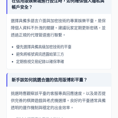
在信用版娛樂城進行投注時，如何確保個人隱私與
帳戶安全？
選擇具備多語言介面與加密技術的專業娛樂平臺，是保
障個人資料不外洩的關鍵。建議玩家定期更新密碼，並
透過正規的代理管道進行聯繫。
優先選擇具備高級加密技術的平臺
避免將帳號資訊透露給第三方
定期檢視交易紀錄以確保準確
新手該如何挑選合適的信用版博彩平臺？
挑選時應觀察該平臺的客服專員回應速度，以及是否提
供完善的棋牌遊戲與老虎機選擇。良好的平臺通常具備
透明的運作機制與穩定的出金效率。