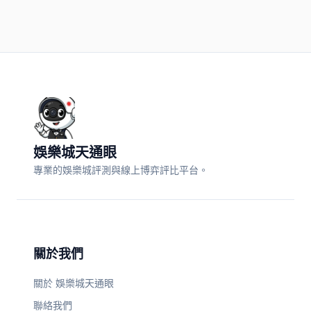
娛樂城天通眼
專業的娛樂城評測與線上博弈評比平台。
關於我們
關於 娛樂城天通眼
聯絡我們