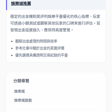
娛樂城推薦
穩定的出金機制是評判娛樂平臺優劣的核心指標，玩家
可透過小額測試或觀察其他玩家的口碑來進行評估。若
發現出金延遲過久，應保持高度警覺。
觀察出金處理的時間與效率
參考社羣中關於出金的真實評價
優先選擇具備透明交易紀錄的平臺
分類導覽
娛樂城
娛樂城遊戲