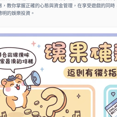
惠，教你掌握正確的心態與資金管理，在享受遊戲的同時
聰明的娛樂投資。