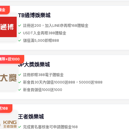
驗金
TB通博娛樂城
註冊送200，加入LINE@再贈168體驗金
USDT入金再贈388體驗金
儲值滿5,000即贈888
隊+送1000
JP大獎娛樂城
註冊即贈388電子體驗金
新會員30天內儲值10000送888，50000送1888
新會員儲值1000送1000
168
王者娛樂城
完成實名審核後可申請體驗金168