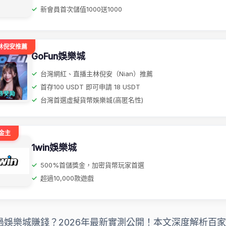
新會員首次儲值1000送1000
林倪安推薦
GoFun娛樂城
台灣網紅、直播主林倪安（Nian）推薦
首存100 USDT 即可申請 18 USDT
台灣首選虛擬貨幣娛樂城(高匿名性)
金主
1win娛樂城
500%首儲獎金，加密貨幣玩家首選
超過10,000款遊戲
過娛樂城賺錢？2026年最新實測公開！本文深度解析百