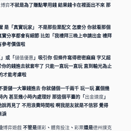
上博弈
不就是為了賺點零用錢 結果錢卡在裡面出不來 那
喔 是「真實玩家」 不是那些業配文 怎麼分 你就看那個
真實分享都會有細節 比如「我禮拜三晚上申請出金 禮拜
有參考價值啦
惠
」或「
儲值優惠
」吸引你 但條件寫得密密麻麻 字又超
於你的錢進去就套牢了 只能一直玩一直玩 直到輸光為止
的才能考慮啦
不要儲一大筆錢進去 你就儲個一千兩千 玩一玩 贏個幾
時內 甚至幾小時內處理好 那這個平臺的「
出金速度
」
說再見了 不用浪費時間啦 啊我朋友就是不信邪 覺得
無淚
些
博弈遊戲
不管是
運彩
、
體育投注
、
彩票
還是
德州撲克