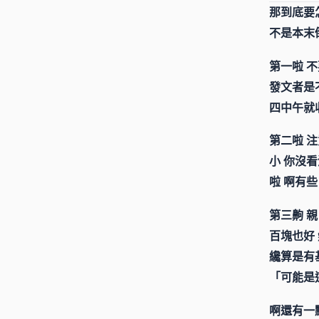
那到底要
不是本末
第一啦 
發文者是
四中午就
第二啦 
小 你沒
啦 啊有
第三齁 
百塊也好
纔算是有
「可能是
啊還有一