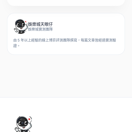
娛樂城天眼仔
娛樂城實測團隊
由 5 年以上經驗的線上博弈評測團隊撰寫，每篇文章皆經過實測驗
證。