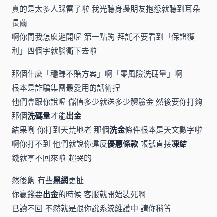
真的是太多人踩雷了啦 我光聽身邊朋友抱怨就聽到耳朵
長繭
啊你問我怎麼避開喔 第一點齁 拜託不要看到「保證獲
利」四個字就腦衝下去啦
那個什麼「穩賺不賠方案」啊「零風險洗碼量」啊
根本是詐騙集團最愛用的話術捏
他們會跟你說喔 儲值多少就送多少體驗金 然後要你打夠
那個
洗碼量
才能
出金
結果咧 你打到天荒地老 那個
洗金
條件根本是天文數字啦
啊你打不到 他們就說你違反
優惠條款
帳號直接
凍結
錢就拿不回來啦 超哭的
然後齁 有些
黑網
更扯
你贏錢要
出金
的時候 客服就開始裝死啊
已讀不回 不然就是跟你說系統維護中 請你稍等