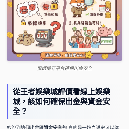
慎選博弈平台確保出金安全
從王者娛樂城評價看線上娛樂
城，該如何確保出金與資金安
全？
欸說到這個
出金
跟
資金安全
齁 真的是一堆血淚史可以講