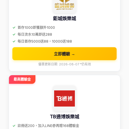
鉅城娛樂城
首存1000即獲額外1000
每日流水10萬即送288
每日首存5000送88，10000送188
立即體驗 →
優惠更新日期: 2026-08-07 *仍有效
最高體驗金
TB通博娛樂城
註冊送200，加入LINE@再贈168體驗金