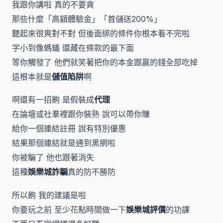
我跟你講啦 真的不要貪
那些什麼「高額體驗金」「首儲送200%」
聽起來很爽對不對 但後面綁的條件你根本看不完啦
字小到像螞蟻 還藏在條款的最下面
等你觸發了 他們就笑著把你的本金跟贏的錢全部吃掉
這根本就是
儲值陷阱
啊
啊還有一招齁 是假裝成
代理
在論壇或社羣裡跟你裝熟 說可以帶你賺
給你一個連結註冊 說有特別優惠
結果那個連結就是通到黑網啦
你被騙了 他也跟著消失
這種
娛樂城詐騙
真的防不勝防
所以齁 我的建議是啦
你要玩之前 至少花點時間做一下
娛樂城評價
的功課