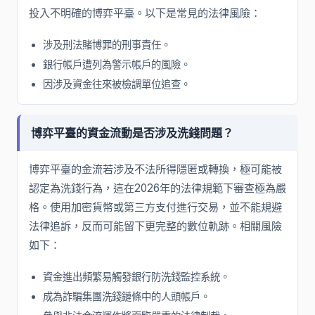
投入不明確的博弈平臺。以下是常見的法律風險：
涉及刑法賭博罪的刑事責任。
銀行帳戶遭列為警示帳戶的風險。
因涉及資金往來被檢調單位追查。
博弈平臺的資金流動是否涉及洗錢問題？
博弈平臺的金流若涉及不法所得隱匿或轉換，極可能被
認定為洗錢行為，這在2026年的法律規範下審查極為嚴
格。使用加密貨幣或第三方支付進行交易，並不能規避
法律追訴，反而可能留下更完整的數位軌跡。相關風險
如下：
資金進出頻繁易觸發銀行防洗錢監控系統。
成為詐騙集團洗錢鏈條中的人頭帳戶。