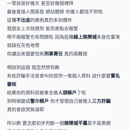
一等就是好幾天 甚至好幾個禮拜
最後直接人間蒸發 網站關掉 你連人都找不到啦
這種
不出金
的案例真的多到爆炸
我朋友上次就遇到 氣到差點去報警
啊不過報警也有問題啦 因為這種
線上娛樂城
本身在臺灣
就踩在灰色地帶
你講出來還要怕有
刑事責任
真的兩難捏
啊說到這個 我忽然想到齁
有些詐騙手法是會叫你提供一堆個人資料 說什麼要
實名
審核
結果你的資料就被拿去做
人頭帳戶
了啦
到時候變成
警示帳戶
你才發現自己被捲入
三方詐騙
真的會欲哭無淚耶
所以齁 要怎麼初步判斷一個
娛樂城平臺
是不是黑網