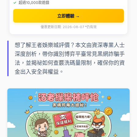
超過10,000款遊戲
立即體驗 →
優惠更新日期: 2026-08-07 *仍有效
想了解王者娛樂城評價？本文由資深專業人士
深度剖析，帶你識別博弈平臺常見黑網詐騙手
法，並揭祕如何查覈洗碼量限制，確保你的資
金出入安全與權益。