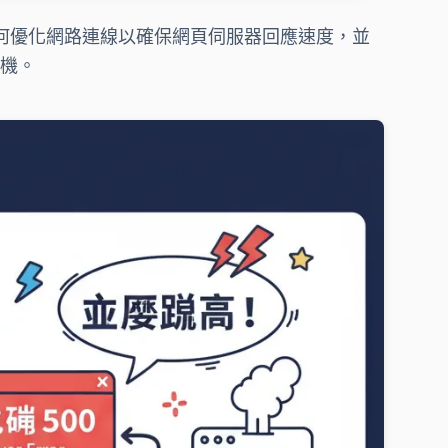
何優化網路連線以確保網頁伺服器回應速度，並
先機。