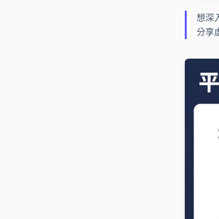
想深
分享