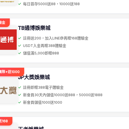
每日首存5000送88，10000送188
驗金
TB通博娛樂城
註冊送200，加入LINE@再贈168體驗金
USDT入金再贈388體驗金
儲值滿5,000即贈888
隊+送1000
JP大獎娛樂城
註冊即贈388電子體驗金
新會員30天內儲值10000送888，50000送1888
新會員儲值1000送1000
168