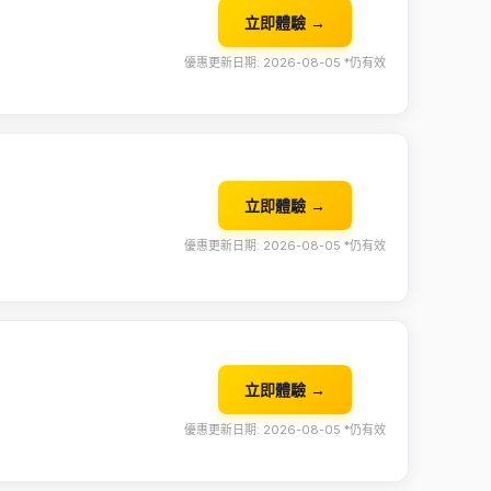
立即體驗 →
優惠更新日期: 2026-08-05 *仍有效
立即體驗 →
優惠更新日期: 2026-08-05 *仍有效
立即體驗 →
優惠更新日期: 2026-08-05 *仍有效