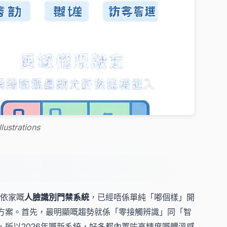
ustrations
。依家嘅
人臉識別門禁系統
，已經唔係單純「嘟個樣」開
方案。首先，最明顯嘅趨勢就係「零接觸辨識」同「智
所以2026年嘅新系統，好多都內置咗高精度嘅體溫感