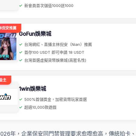
新會員首次儲值1000送1000
林倪安推薦
GoFun娛樂城
台灣網紅、直播主林倪安（Nian）推薦
首存100 USDT 即可申請 18 USDT
台灣首選虛擬貨幣娛樂城(高匿名性)
金主
1win娛樂城
500%首儲獎金，加密貨幣玩家首選
超過10,000款遊戲
2026年，企業保安同門禁管理要求愈嚟愈高，傳統拍卡