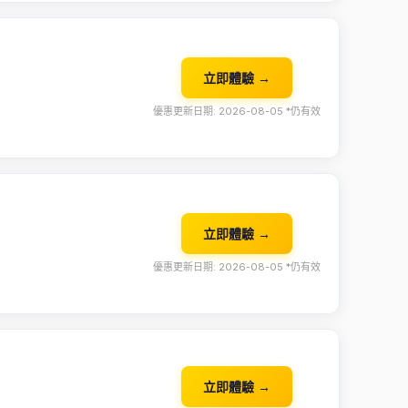
立即體驗 →
優惠更新日期: 2026-08-05 *仍有效
立即體驗 →
優惠更新日期: 2026-08-05 *仍有效
立即體驗 →