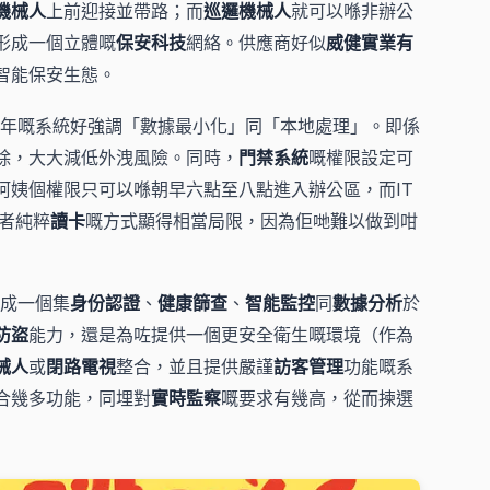
機械人
上前迎接並帶路；而
巡邏機械人
就可以喺非辦公
形成一個立體嘅
保安科技
網絡。供應商好似
威健實業有
智能保安生態。
6年嘅系統好強調「數據最小化」同「本地處理」。即係
除，大大減低外洩風險。同時，
門禁系統
嘅權限設定可
阿姨個權限只可以喺朝早六點至八點進入辦公區，而IT
者純粹
讀卡
嘅方式顯得相當局限，因為佢哋難以做到咁
化成一個集
身份認證
、
健康篩查
、
智能監控
同
數據分析
於
防盜
能力，還是為咗提供一個更安全衛生嘅環境（作為
械人
或
閉路電視
整合，並且提供嚴謹
訪客管理
功能嘅系
合幾多功能，同埋對
實時監察
嘅要求有幾高，從而揀選