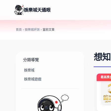
娛樂城天通眼
首頁
娛樂城評測
當前文章
想知
分類導覽
娛樂城
最高獎
娛樂城遊戲