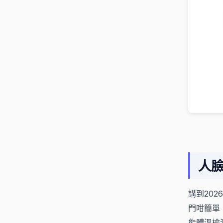
人臉
講到20
門咁簡單
能體溫檢